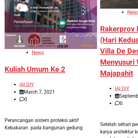
New
Rakerprov 
(Hari Kedua
Villa De De
News
Menyusuri 
Kuliah Umum Ke 2
Majapahit
IAI DIY
IAI DIY
March 7, 2021
Septemb
0
0
Perancangan sistem proteksi aktif
Setelah sehari p
Kebakaran pada bangunan gedung
karya arsitektur 