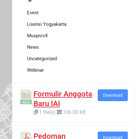
Event
Lisensi Yogyakarta
MusprovX
News
Uncategorized
Webinar
Formulir Anggota
Download
Baru IAI
1 file(s)
106.00 KB
Pedoman
Download