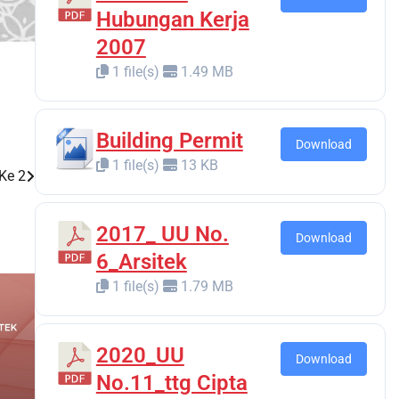
Hubungan Kerja
2007
1 file(s)
1.49 MB
Building Permit
Download
1 file(s)
13 KB
Ke 2
2017_ UU No.
Download
6_Arsitek
1 file(s)
1.79 MB
2020_UU
Download
No.11_ttg Cipta