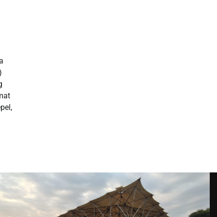
a
)
g
mat
pel,