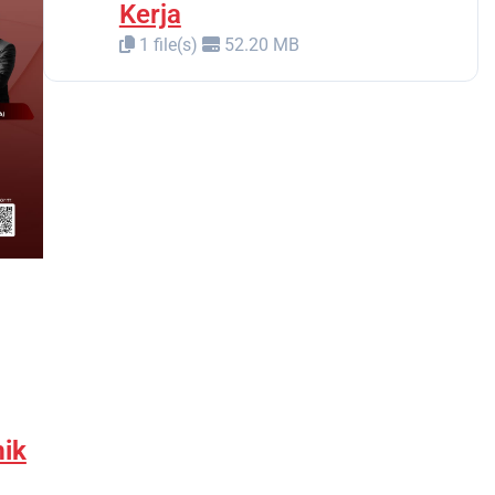
Kerja
1 file(s)
52.20 MB
mik