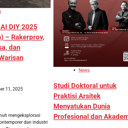
s
IAI DIY 2025
) – Rakerprov,
sa, dan
Warisan
News
Studi Doktoral untuk
er 11, 2025
Praktisi Arsitek
Menyatukan Dunia
enuh mengeksplorasi
Profesional dan Akade
kontemporer dan industri