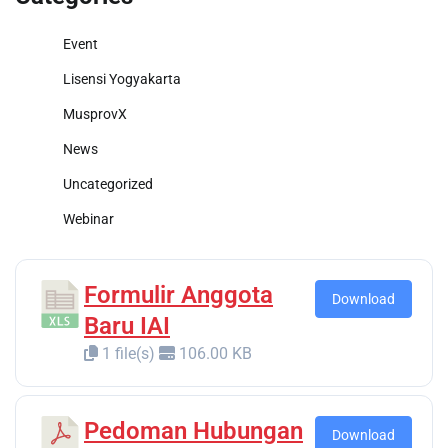
Event
Lisensi Yogyakarta
MusprovX
News
Uncategorized
Webinar
Formulir Anggota
Download
Baru IAI
1 file(s)
106.00 KB
Pedoman Hubungan
Download