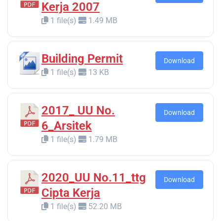
Kerja 2007
1 file(s)
1.49 MB
Building Permit
Download
1 file(s)
13 KB
2017_ UU No.
Download
6_Arsitek
1 file(s)
1.79 MB
2020_UU No.11_ttg
Download
Cipta Kerja
1 file(s)
52.20 MB