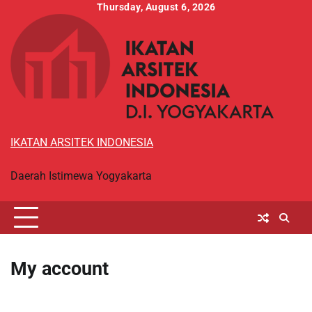
Skip
Thursday, August 6, 2026
to
content
IKATAN ARSITEK INDONESIA
Daerah Istimewa Yogyakarta
My account