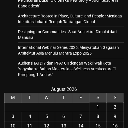
Peluncuran Buku “Old Dhaka New Story – Architecture in
Bangladesh”
Architecture Rooted in Place, Culture, and People : Menjaga
Identitas Lokal di Tengah Tantangan Global
Designing for Communities : Saat Arsitektur Dimulai dari
Manusia
International Webinar Series 2026: Menyatukan Gagasan
Arsitektur Asia Menuju Mantra Expo 2026
Audiensi IAI DIY dan PPAr UII dengan Wakil Wali Kota
Yogyakarta Bahas Masterclass Wellness Architecture “1
Kampung 1 Arsitek”
August 2026
M
T
W
T
F
S
S
1
2
3
4
5
6
7
8
9
10
11
12
13
14
15
16