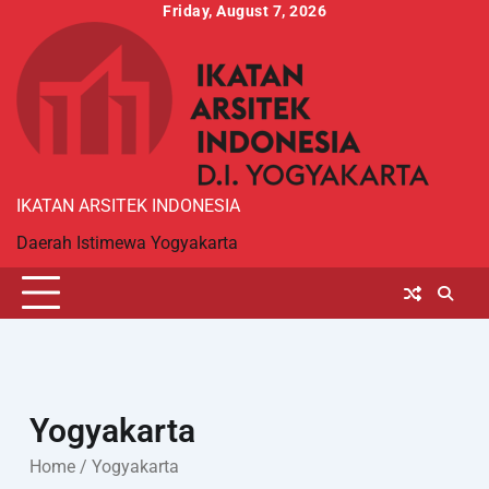
Skip
Friday, August 7, 2026
to
content
IKATAN ARSITEK INDONESIA
Daerah Istimewa Yogyakarta
Yogyakarta
Home
/ Yogyakarta